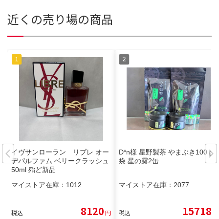
近くの売り場の商品
イヴサンローラン リブレ オー
D*n様 星野製茶 やまぶき100ｇ2
デパルファム ベリークラッシュ
袋 星の露2缶
50ml 殆ど新品
マイストア在庫：
1012
マイストア在庫：
2077
8120
15718
税込
円
税込
円