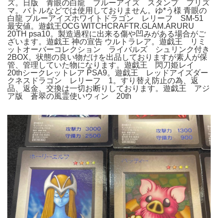
ズ。日版 青眼の白龍 ブルーアイズ スタンプ プリズ
マ。バトルなどでは使用しておりません。ゆ*う様 青眼の
白龍 ブルーアイズホワイトドラゴン レリーフ SM-51
最安値。遊戯王OCG WITCHCRAFTR.GLAM.ARURU
20TH psa10。製造過程に出来る傷や凹みがある場合がご
ざいます。遊戯王 神の宣告 ウルトラレア。遊戯王 リミ
ットオーバーコレクション ライバルズ シュリンク付き
2BOX。状態の良い物だけを出品しておりますが素人が保
管、管理していた物になります。遊戯王 閃刀姫レイ
20thシークレットレア PSA9。遊戯王 レッドアイズダー
クネスドラゴン レリーフ 1。すり替え防止の為、返
品、返金、交換は一切お断りしております。遊戯王 アジ
ア版 蒼翠の風霊使いウィン 20th