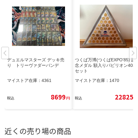
デュエルマスターズ デッキ売
つくば万博(つくばEXPO’85) 記
り トリーヴァダーバンデ
念メダル 額入りパビリオン40種
セット
マイストア在庫：
4361
マイストア在庫：
1470
8699
22825
税込
円
税込
円
近くの売り場の商品