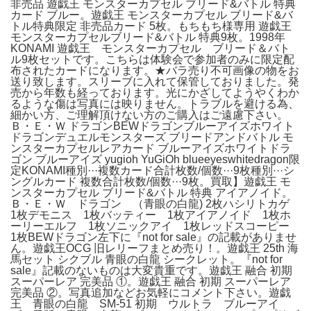
非売品 遊戯王 モンスターカプセル ブリード&バトル 特典
カード ブルー。遊戯王 モンスターカプセル ブリード&バ
トル特典限定 非売品カード 5枚。もちもち様専用 遊戯王
モンスターカプセルブリード&バトル 特典9枚。1998年
KONAMI 遊戯王 モンスターカプセル ブリード＆バト
ル9枚セットです。こちらは体験会で参加者のみに限定配
布されたカードになります。★バラ売り不可画像の物をお
送り致します。スリーブに入れて保管しておりました。発
売から年数も経っております。光にかざしてようやくわか
るような傷は写真には映りません。トラブルを避ける為、
細かい方、ご理解頂けない方のご購入はご遠慮下さい。
Ｂ・Ｅ・Ｗ ドラゴンBEWドラゴンブルーアイズホワイト
ドラゴンデュエルモンスターズ ブリードアンドバトル モ
ンスターカプセルレアカード ブルーアイズホワイトドラ
ゴン ブルーアイズ yugioh YuGiOh blueeyeswhitedragon限
定KONAMI種別···複数カード合計枚数/個数···9枚種別···シ
ングルカード 複数合計枚数/個数···9枚。買取】遊戯王 モ
ンスターカプセル ブリード&バトル 特典 アイアノイド。
Ｂ・Ｅ・Ｗ ドラゴン （青眼の白龍) 2枚ハシリトカゲ
1枚デモニス 1枚バッティー 1枚アイアノイド 1枚ホ
ーリーエルフ 1枚ソニックアイ 1枚レッドスコーピー
1枚BEWドラゴン左下に『not for sale』の記載がありませ
ん。遊戯王OCG 旧レリーフまとめ売り！。遊戯王 25th 海
馬セット シクブル 青眼の白龍 シークレット。『not for
sale』記載のないものは大変貴重です。遊戯王 融合 初期
スーパーレア 完美品 ①。遊戯王 融合 初期 スーパーレア
完美品 ②。写真追加などお気軽にコメント下さい。遊戯
王 青眼の白龍 SM-51 初期 ウルトラ ブルーアイ