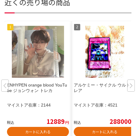
近くの売り場の商品
ENHYPEN orange blood YouTu
アルケミー・サイクル ウルトラ
be ジョンウォン トレカ
レア
マイストア在庫：
2144
マイストア在庫：
4521
12889
288000
税込
円
税込
円
カートに入れる
カートに入れる