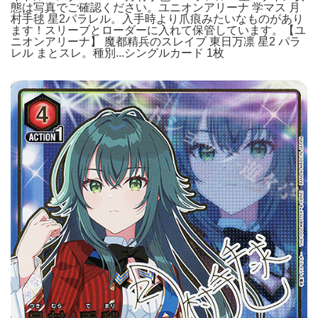
態は写真でご確認ください。ユニオンアリーナ 学マス 月
村手毬 星2パラレル。入手時より爪痕みたいなものがあり
ます！スリーブとローダーに入れて保管しています。【ユ
ニオンアリーナ】 魔都精兵のスレイブ 東日万凛 星2 パラ
レル まとスレ。種別...シングルカード 1枚