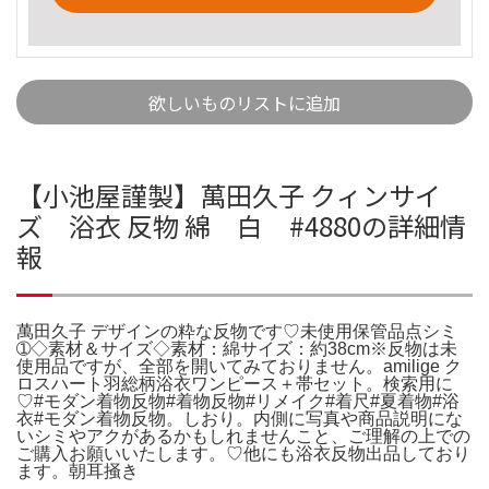
欲しいものリストに追加
【小池屋謹製】萬田久子 クィンサイ
ズ 浴衣 反物 綿 白 #4880の詳細情
報
萬田久子 デザインの粋な反物です♡未使用保管品点シミ
➀◇素材＆サイズ◇素材：綿サイズ：約38cm※反物は未
使用品ですが、全部を開いてみておりません。amilige ク
ロスハート羽総柄浴衣ワンピース＋帯セット。検索用に
♡#モダン着物反物#着物反物#リメイク#着尺#夏着物#浴
衣#モダン着物反物。しおり。内側に写真や商品説明にな
いシミやアクがあるかもしれませんこと、ご理解の上での
ご購入お願いいたします。♡他にも浴衣反物出品しており
ます。朝耳掻き