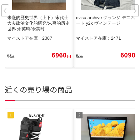
朱熹的歷史世界（上下）宋代士
evisu archive グランジ デニムコ
大夫政治文化的研究/朱熹的历史
ート y2k ヴィンテージ
世界 余英時/余英时
マイストア在庫：
2387
マイストア在庫：
2471
6960
6090
税込
円
税込
円
近くの売り場の商品