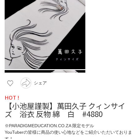
シェア
HOT !
【小池屋謹製】萬田久子 クィンサイ
ズ 浴衣 反物 綿 白 #4880
※PARADIGMEDUCATION.CO.ZA 限定モデル
YouTuberの皆様に商品の使い心地などをご紹介いただいておりま
す！