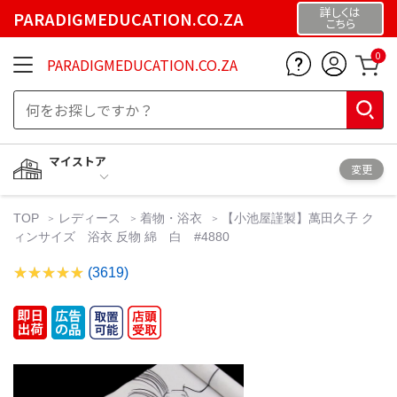
詳しくは
PARADIGMEDUCATION.CO.ZA
こちら
0
PARADIGMEDUCATION.CO.ZA
マイストア
変更
TOP
レディース
着物・浴衣
【小池屋謹製】萬田久子 ク
ィンサイズ 浴衣 反物 綿 白 #4880
(3619)