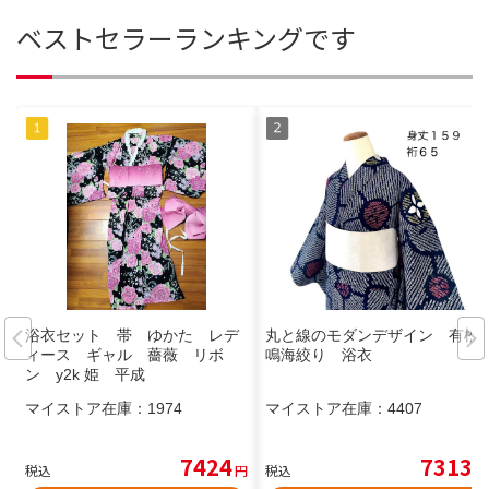
ベストセラーランキングです
浴衣セット 帯 ゆかた レデ
丸と線のモダンデザイン 有松
ィース ギャル 薔薇 リボ
鳴海絞り 浴衣
ン y2k 姫 平成
マイストア在庫：
1974
マイストア在庫：
4407
7424
7313
税込
円
税込
円