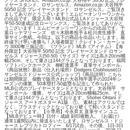
グッズ SHOHEI。Amazon.co.jp: 大谷翔平 50/50 記念 プレ
イヤースタンド、ロサンゼルス。Amazon.co.jp: 大谷翔平
50/50 記念 プレイヤースタンド、ロサンゼルス。ご覧頂き
ましてありがとうございます！エムビーオンリーワンから
の出品です。限定入荷！MLB公式品 LAドジャース大谷翔
平50-50達成記念ローリングス。ご覧頂きましてありがと
うございます！エムビーオンリーワンからの出品です。千
葉ロッテマリーンズ 佐々木朗希投手＆松川虎生捕手 直
筆サイン色紙。今回は、以下の商品を出品いたします。最
終値下げ早い者勝ち！入場者限定！クレイトン・カーショ
ウ 3000奪三振記念。《ブランド》MLB《アイテム》【海
外限定】大谷翔平 50/50 記念 プレイヤースタンド ロサン
ゼルス ドジャース(50-50)《サイズ》サイズは高さ20cm/横
幅25cm、そして重さは144グラムとなっております。福岡
ソフトバンクホークス 柳町達選手 直筆サインボール。
《商品状態》新品《仕入れ場所》Dodgers Clubhouse(ロ
サンゼルスドジャース公式ショップ)《商品説明》こちら
は期間限定、個数で販売された大谷翔平選手の2024年シ
ーズンの偉業、50本塁打-50盗塁を記念して作られた、
MLB公式のプレイヤースタンドとなります。大谷翔平 サ
インボール 優勝。 サイズは高さ20cm/横幅25cm、そし
て重さは144グラムとなっております。Shohei Ohtani ド
ジャース アートポスター A1版 ①。 素材はアクリルでは
なく、プラスティックとなっており硬くて軽いスタンドと
なっております。【※専用】今永昇太 直筆サイン ユニ
【MLBデビュー時】日付・成績 刻印複数入。《お届け》
通常1週間以内に発送をいたします。ロサンゼルス・ドジ
ャース レプリカトロフィー 6/17試合。その後、1日-3日