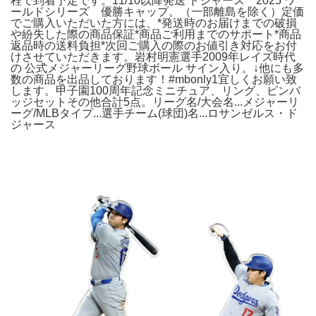
程で到着予定です。11/10以降発送 ドジャース 2025 ワ
ールドシリーズ 優勝キャップ。（一部離島を除く）定価
でご購入いただいた方には、*発送時のお届けまでの破損
や紛失した際の商品保証*商品ご利用までのサポート*商品
返品時の送料負担*次回ご購入の際のお値引き対応をお付
けさせていただきます。岩村明憲選手2009年レイズ時代
の 公式メジャーリーグ野球ボール サイン入り。↓他にも多
数の商品を出品しております！#mbonly1宜しくお願い致
します。甲子園100周年記念ミニチュア、リング、ピンバ
ッジセットその他合計5点。リーグ名/大会名...メジャーリ
ーグ/MLBタイプ...選手チーム(球団)名...ロサンゼルス・ド
ジャース