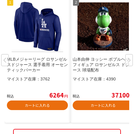
MLBメジャーリーグ ロサンゼル
山本由伸 ヨッシー ボブルヘッド
スドジャース 選手着用 オーセン
フィギュア ロサンゼルス ドジャ
ティックパーカー
ース 球場配布
マイストア在庫：
3762
マイストア在庫：
4390
6264
37100
税込
円
税込
円
カートに入れる
カートに入れる