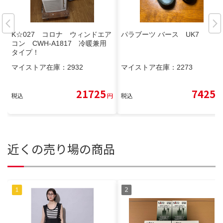
K☆027 コロナ ウィンドエア
パラブーツ バース UK7
コン CWH-A1817 冷暖兼用
タイプ！
マイストア在庫：
2932
マイストア在庫：
2273
21725
7425
税込
円
税込
円
近くの売り場の商品