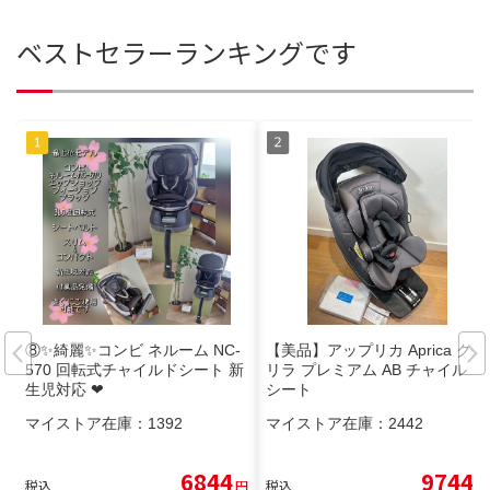
ベストセラーランキングです
⑧✨綺麗✨コンビ ネルーム NC-
【美品】アップリカ Aprica クル
570 回転式チャイルドシート 新
リラ プレミアム AB チャイルド
生児対応 ❤
シート
マイストア在庫：
1392
マイストア在庫：
2442
6844
9744
税込
円
税込
円