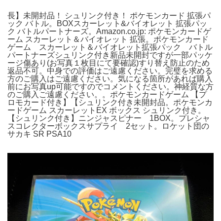
長】未開封品！ シュリンク付き！ ポケモンカード 拡張パ
ック バトル。BOXスカーレット&バイオレット 拡張パッ
ク バトルパートナーズ。Amazon.co.jp: ポケモンカードゲ
ーム スカーレット＆バイオレット 拡張。ポケモンカード
ゲーム スカーレット＆バイオレット拡張パック バトル
パートナーズシュリンク付き新品未開封ですが一部パッケ
ージ傷あり(お写真１枚目にて要確認)すり替え防止のため
返品不可。中身での評価はご遠慮ください。完璧を求める
方のご購入はご遠慮ください。気になる箇所があれば購入
前にお写真up可能ですのでコメントください。神経質な方
のご購入ご遠慮ください。。ポケモンカードゲーム 【プ
ロモカード付き】【シュリンク付き未開封品。ポケモンカ
ードゲーム スカーレットEX ボックス シュリンク付き。
【シュリンク付き】ニンジャスピナー 1BOX。プレシャ
スコレクターボックスサプライ 2セット。ロケット団の
サカキ SR PSA10