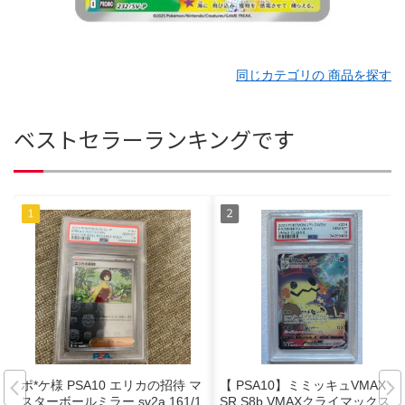
同じカテゴリの 商品を探す
ベストセラーランキングです
ポ*ケ様 PSA10 エリカの招待 マ
【 PSA10】ミミッキュVMAX C
スターボールミラー sv2a 161/1
SR S8b VMAXクライマックス