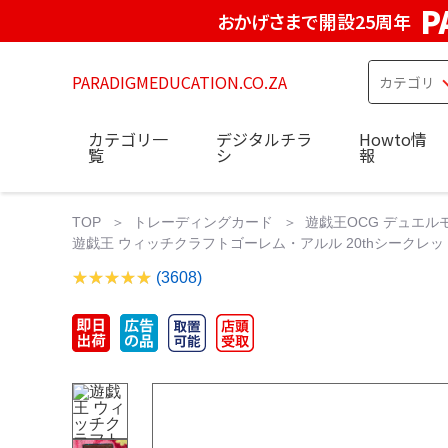
P
おかげさまで開設25周年
PARADIGMEDUCATION.CO.ZA
カテゴリ一
デジタルチラ
Howto情
覧
シ
報
TOP
トレーディングカード
遊戯王OCG デュエル
遊戯王 ウィッチクラフトゴーレム・アルル 20thシークレット 
(3608)