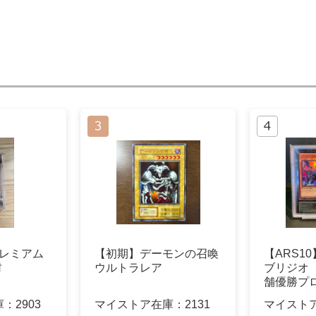
プレミアム
【初期】デーモンの召喚
【ARS1
封
ウルトラレア
ブリジオ 
舗優勝プロ
庫：
2903
マイストア在庫：
2131
マイスト