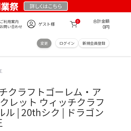
 創業祭
詳しくは
こちら
合計金額
ご利用案内
0
ゲスト様
0円
お問い合わせ
変更
ログイン
新規会員登録
王
ッチクラフトゴーレム・ア
シークレット ウィッチクラフ
 | 20thシク | ドラゴン
王