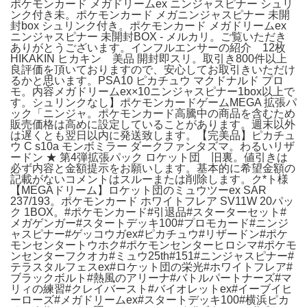
ポケモンカード メガドリームex ニンジャスピナー シュリ
ンク付き未。ポケモンカード メガニンジャスピナー 未開
封box シュリンク付き。ポケモンカード メガドリームex
ニンジャスピナー 未開封BOX - メルカリ。ご覧いただき
ありがとうございます。インフルエンサーの紹介 12枚
HIKAKIN ヒカキン 美品 開封即スリ。取引き800件以上
良評価を頂いておりますので、安心してお取引きいただけ
るかと思います。PSA10 ピカチュウ マクドナルド プロ
モ。内容メガドリームex×10ニンジャスピナー1box以上で
す。シュリンクなし】ポケモンカードゲームMEGA 拡張パ
ック「ニンジャ。ポケモンカード高騰中の商品を含むため
販売価格は高めに設定していることがあります。週末以外
は遅くとも翌日以内に発送致します。【完美品】ピカチュ
ウ C s10a モンボミラー ダークファンタズマ。わるいリザ
ードン ★ 第4弾拡張パック ロケット団 旧裏。値引きは
必ず内容と金額提示をお願いします。基本的に希望金額の
記載がないコメントはスルーまたは削除します。ク*ト様
【MEGAドリーム】ロケット団のミュウツーex SAR
237/193。ポケモンカード ホワイトフレア SV11W 20パッ
ク 1BOX。#ポケモンカード#引退品#スターターセット#
メガゲンガー#スタートデッキ100#プロモカード#ニンジ
ャスピナー#ゲッコウガex#ピカチュウ#リザードン#ポケ
モンセンタートウホク#ポケモンセンターヒロシマ#ポケモ
ンセンターフクオカ#ミュウ25th#151#ニンジャスピナー#
テラスタルフェスex#ロケット団の栄光#ホワイトフレア#
ブラックボルト#熱風のアリーナ#バトルパートナーズ#マ
リィの練習#クレイバースト#バイオレットex#イーブイヒ
ーローズ#メガドリームex#スタートデッキ100#横浜ピカ