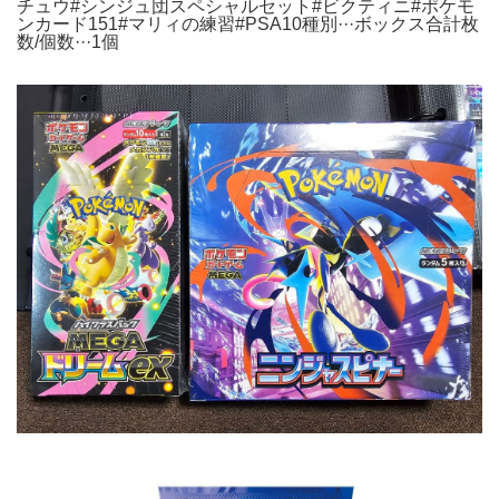
チュウ#シンジュ団スペシャルセット#ビクティニ#ポケモ
ンカード151#マリィの練習#PSA10種別···ボックス合計枚
数/個数···1個