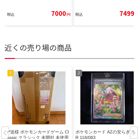
7000
7499
税込
円
税込
円
近くの売り場の商品
r*送様 ポケモンカードゲーム Cl
ポケモンカード AZの安らぎ SA
assic クラシック 未開封 未使用
R 118/083