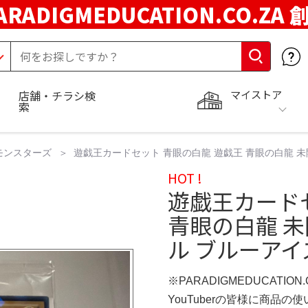
ARADIGMEDUCATION.CO.ZA
マイストア
店舗・チラシ検
索
モンスターズ
遊戯王カードセット 青眼の白龍 遊戯王 青眼の白龍 未開封
HOT !
遊戯王カード
青眼の白龍 未開
ル ブルーアイズ
※PARADIGMEDUCATION
YouTuberの皆様に商品