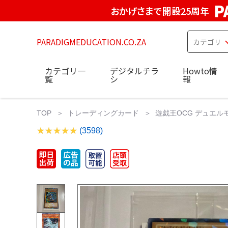
P
おかげさまで開設25周年
PARADIGMEDUCATION.CO.ZA
カテゴリ一
デジタルチラ
Howto情
覧
シ
報
TOP
トレーディングカード
遊戯王OCG デュエル
(3598)