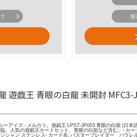
いて
受
る
遊戯王 青眼の白龍 未開封 MFC3-JP
ルーアイズ - メルカリ。遊戯王 LPST-JP003 青眼の白龍 (日本
臨。人気の遊戯王カードセット、青眼の白龍など含む。- カード名: 青眼の白
マジシャン ステンレス- カード名: バスターブレイダー パラレル