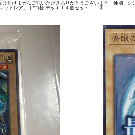
付けませんご覧いただきありがとうございます。種別···シングル
th シークレットレア。ポ*コ様 デッキ１４個セット ④