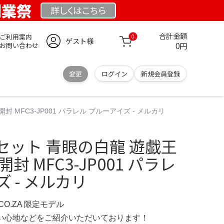
 創業祭
詳しくは
こちら
合計金額
ご利用案内
0
ゲスト様
0円
お問い合わせ
変更
ログイン
新規会員登録
 MFC3-JP001 パラレル ブルーアイズ - メルカリ
セット 青眼の白龍 遊戯王
封 MFC3-JP001 パラレ
 - メルカリ
.CO.ZA 限定モデル
の使い心地などをご紹介いただいております！