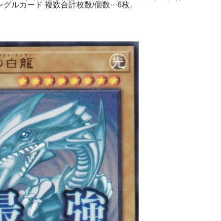
カード 複数合計枚数/個数···6枚。