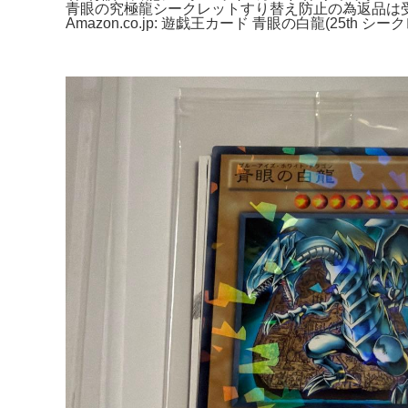
青眼の究極龍シークレットすり替え防止の為返品は受け
Amazon.co.jp: 遊戯王カード 青眼の白龍(25