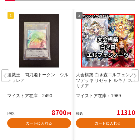
遊戯王 閃刀姫トークン ウル
大会構築 白き森エルフェンノー
トラレア
ツデッキ リゼット ルキナ スト
リチア
マイストア在庫：
2490
マイストア在庫：
1969
8700
11310
税込
円
税込
円
カートに入れる
カートに入れる