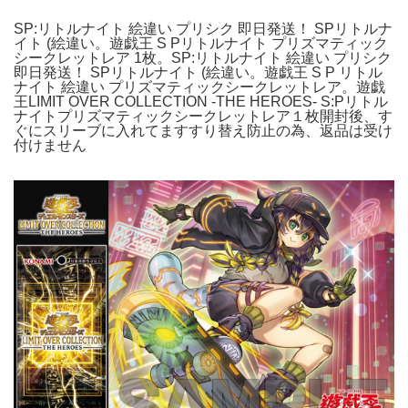
SP:リトルナイト 絵違い プリシク 即日発送！ SPリトルナ
イト (絵違い。遊戯王 S Pリトルナイト プリズマティック
シークレットレア 1枚。SP:リトルナイト 絵違い プリシク
即日発送！ SPリトルナイト (絵違い。遊戯王 S P リトル
ナイト 絵違い プリズマティックシークレットレア。遊戯
王LIMIT OVER COLLECTION -THE HEROES- S:Pリトル
ナイトプリズマティックシークレットレア１枚開封後、す
ぐにスリーブに入れてますすり替え防止の為、返品は受け
付けません