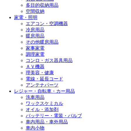
多目的収納用品
空間収納
家電・照明
エアコン・空調機器
冷房用品
暖房用品
その他暖房用品
家事家電
調理家電
コンロ・ガス器具用品
ＡＶ機器
理美容・健康
電線・延長コード
アンテナパーツ
レジャー・自転車・カー用品
洗車用品
ワックスケミカル
オイル・添加剤
バッテリー・電装・バルブ
車内用品・車外用品
車内小物