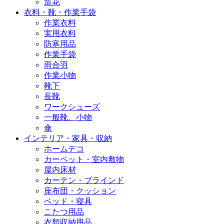
造花
衣料・靴・作業手袋
作業衣料
実用衣料
防寒用品
作業手袋
雨合羽
作業小物
靴下
長靴
ワークシューズ
一般靴、小物
傘
インテリア・家具・収納
ホームデコ
カーペット・室内敷物
屋内床材
カーテン・ブラインド
座布団・クッション
ベッド・寝具
こたつ用品
衣類収納用品