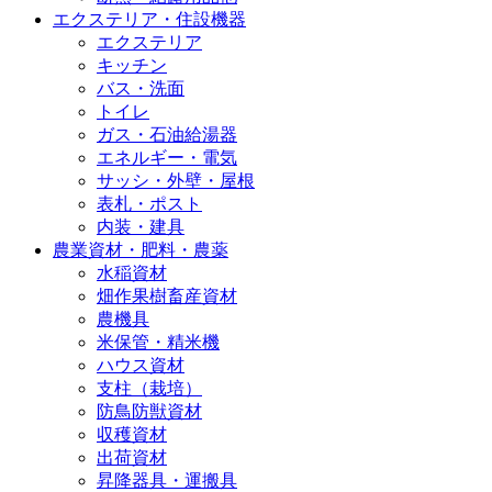
エクステリア・住設機器
エクステリア
キッチン
バス・洗面
トイレ
ガス・石油給湯器
エネルギー・電気
サッシ・外壁・屋根
表札・ポスト
内装・建具
農業資材・肥料・農薬
水稲資材
畑作果樹畜産資材
農機具
米保管・精米機
ハウス資材
支柱（栽培）
防鳥防獣資材
収穫資材
出荷資材
昇降器具・運搬具