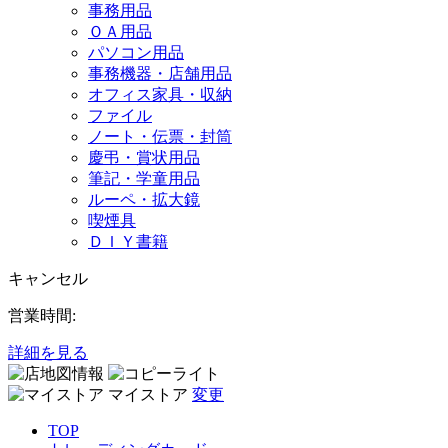
事務用品
ＯＡ用品
パソコン用品
事務機器・店舗用品
オフィス家具・収納
ファイル
ノート・伝票・封筒
慶弔・賞状用品
筆記・学童用品
ルーペ・拡大鏡
喫煙具
ＤＩＹ書籍
キャンセル
営業時間:
詳細を見る
マイストア
変更
TOP