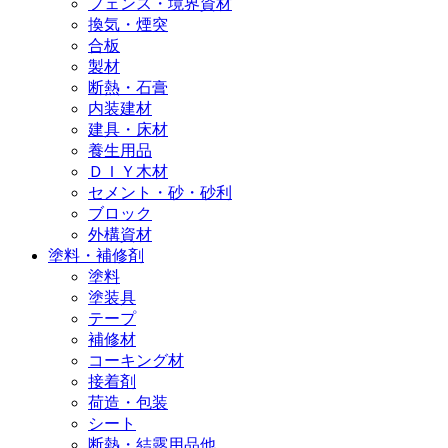
フェンス・境界資材
換気・煙突
合板
製材
断熱・石膏
内装建材
建具・床材
養生用品
ＤＩＹ木材
セメント・砂・砂利
ブロック
外構資材
塗料・補修剤
塗料
塗装具
テープ
補修材
コーキング材
接着剤
荷造・包装
シート
断熱・結露用品他