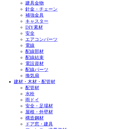
建具金物
針金・チェーン
補強金具
キャスター
DIY素材
安全
エアコンパーツ
電線
配線部材
配線結束
電設資材
配線パーツ
換気扇
建材・木材・配管材
配管材
水栓
雨ドイ
安全・足場材
屋根・外壁材
構造鋼材
ドア窓・建具