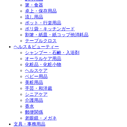
箸・食器
卓上・保存用品
流し用品
ポット・行楽用品
ポリ袋・キッチンガード
割箸・紙皿・紙コップ他消耗品
テーブルクロス
ヘルス＆ビューティー
シャンプー・石鹸・入浴剤
オーラルケア用品
化粧品・化粧小物
ヘルスケア
ベビー用品
美粧用品
手芸・和洋裁
シニアケア
介護用品
香水
郵便関係
老眼鏡・メガネ
文具・事務用品