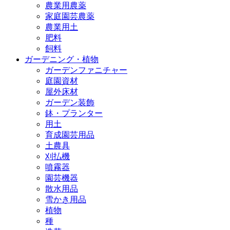
農業用農薬
家庭園芸農薬
農業用土
肥料
飼料
ガーデニング・植物
ガーデンファニチャー
庭園資材
屋外床材
ガーデン装飾
鉢・プランター
用土
育成園芸用品
土農具
刈払機
噴霧器
園芸機器
散水用品
雪かき用品
植物
種