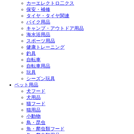
カーエレクトロ二クス
保安・補修
タイヤ・タイヤ関連
バイク用品
キャンプ・アウトドア用品
海水浴用品
スポーツ用品
健康トレーニング
釣具
自転車
自転車用品
玩具
シーズン玩具
ペット用品
犬フード
犬用品
猫フード
猫用品
小動物
鳥・昆虫
魚・爬虫類フード