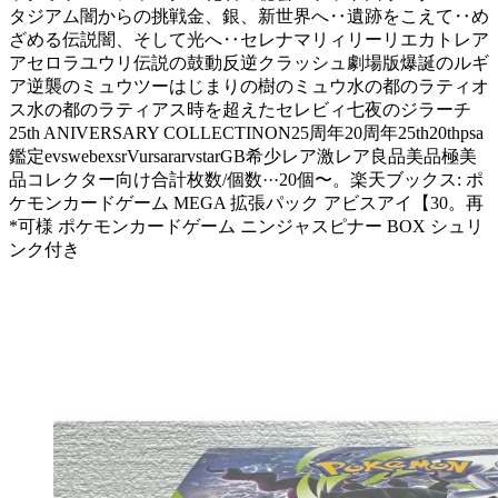
タジアム闇からの挑戦金、銀、新世界へ‥遺跡をこえて‥め
ざめる伝説闇、そして光へ‥セレナマリィリーリエカトレア
アセロラユウリ伝説の鼓動反逆クラッシュ劇場版爆誕のルギ
ア逆襲のミュウツーはじまりの樹のミュウ水の都のラティオ
ス水の都のラティアス時を超えたセレビィ七夜のジラーチ
25th ANIVERSARY COLLECTINON25周年20周年25th20thpsa
鑑定evswebexsrVursararvstarGB希少レア激レア良品美品極美
品コレクター向け合計枚数/個数···20個〜。楽天ブックス: ポ
ケモンカードゲーム MEGA 拡張パック アビスアイ【30。再
*可様 ポケモンカードゲーム ニンジャスピナー BOX シュリ
ンク付き