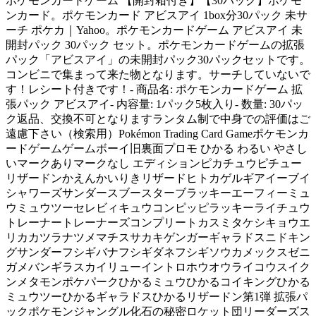
ポケモンカードゲーム 【開封箱付き】【30パック】ポケモ
ンカード。ポケモンカード アビスアイ 1box分30パック 未サ
ーチ ポケカ｜Yahoo。ポケモンカードゲーム アビスアイ 未
開封パック 30パック セット。ポケモンカードゲームの拡張
パック「アビスアイ」の未開封パック30パックセットです。
コンビニで集まって来た物となります。サーチしていないで
す！レシート付きです！- 商品名: ポケモンカードゲーム 拡
張パック アビスアイ- 内容量: 1パック5枚入り- 数量: 30パッ
ク返品、交換不可となりますランタム制で中身での評価はご
遠慮下さい（検索用）Pokémon Trading Card Gameポケモンカ
ードゲームゲームボーイ旧裏面プロモ ひかる わるい やさし
いマークありマークなし エディションピカチュウピチュー
リザードンかえんかいりきリザードヒトカゲルギアイーブイ
シャワーズサンダースブースターブラッキーエーフィーミュ
ウミュウツーセレビィキュウコンピッピラッキーライチュウ
トレーナートレーナーズコンプリートカスミタケシキョウエ
リカカツラナツメマチスサカキゲンガーギャラドスニドキン
グサンダーフシギバナフシギダネフシギソウカメックスゼニ
ガメバンギラスカイリューイントロホウオウライコウスイク
ンメタモンポケパークひかるミュウひかるコイキングひかる
ミュウツーひかるギャラドスひかるリザードン第1弾 拡張パ
ックポケモンジャングル化石の秘密ロケット団リーダーズス