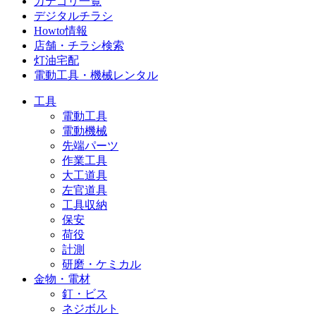
カテゴリ一覧
デジタルチラシ
Howto情報
店舗・チラシ検索
灯油宅配
電動工具・機械レンタル
工具
電動工具
電動機械
先端パーツ
作業工具
大工道具
左官道具
工具収納
保安
荷役
計測
研磨・ケミカル
金物・電材
釘・ビス
ネジボルト