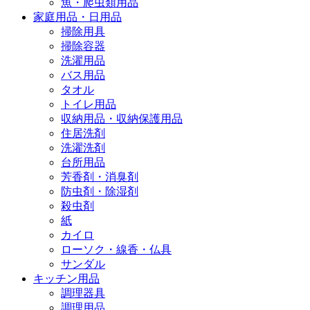
魚・爬虫類用品
家庭用品・日用品
掃除用具
掃除容器
洗濯用品
バス用品
タオル
トイレ用品
収納用品・収納保護用品
住居洗剤
洗濯洗剤
台所用品
芳香剤・消臭剤
防虫剤・除湿剤
殺虫剤
紙
カイロ
ローソク・線香・仏具
サンダル
キッチン用品
調理器具
調理用品