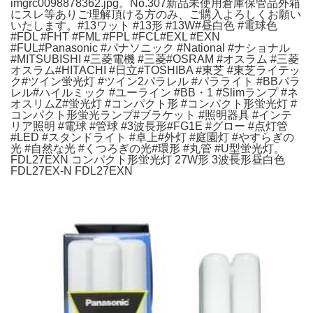
imgrc0098878362.jpg。No.307新品未使用倉庫保管品外箱
にスレ等ありご理解頂ける方のみ、ご購入よろしくお願い
いたします。#13ワット #13形 #13W#昼白色 #電球色
#FDL #FHT #FML #FPL #FCL#EXL #EXN
#FUL#Panasonic #パナソニック #National #ナショナル
#MITSUBISHI #三菱電機 #三菱#OSRAM #オスラム #三菱
オスラム#HITACHI #日立#TOSHIBA #東芝 #東芝ライテッ
ク#ツイン蛍光灯 #ツイン2パラレル #パラライト #BBパラ
レル#ハイルミック #ユーライン #BB・1 #Slimランプ #ネ
オスリムZ#蛍光灯 #コンパクト形 #コンパクト形蛍光灯 #
コンパクト形蛍光ランプ#ブラケット #照明器具 #インテ
リア照明 #電球 #管球 #3波長形#FG1E #グロー #点灯管
#LED #スタンドライト #卓上#外灯 #庭園灯 #やすらぎの
光 #自然な光 #くつろぎの光#環形 #丸管 #U型蛍光灯。
FDL27EXN コンパクト形蛍光灯 27W形 3波長形昼白色
FDL27EX-N FDL27EXN