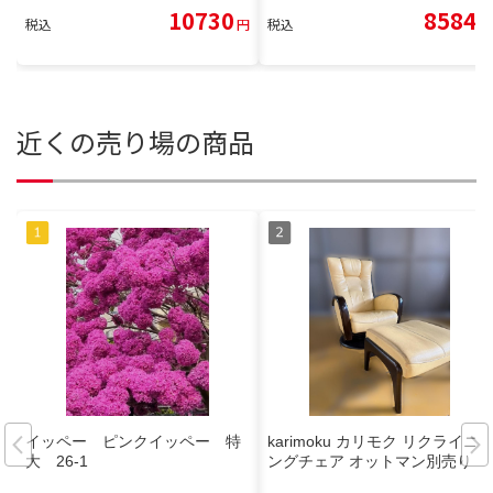
10730
8584
税込
円
税込
円
近くの売り場の商品
イッペー ピンクイッペー 特
karimoku カリモク リクライニ
大 26-1
ングチェア オットマン別売り