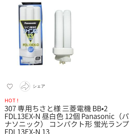
シェア
HOT !
307 専用ちさと様 三菱電機 BB•2
FDL13EX-N 昼白色 12個 Panasonic（パ
ナソニック） コンパクト形 蛍光ランプ
FDL13EX-N 13