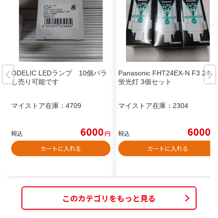
ODELIC LEDランプ 10個バラ
Panasonic FHT24EX-N F3 24W
し売り可能です
蛍光灯 3個セット
マイストア在庫：
4709
マイストア在庫：
2304
6000
6000
税込
円
税込
円
カートに入れる
カートに入れる
このカテゴリをもっと見る