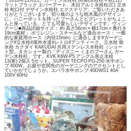
｜2018年11月21。ガーデン水栓柱 60角(水栓柱＋蛇口2)
マットブラック エバーアート。木目アルミ水栓柱2口 立水
栓 蛇口付 デザイン水栓柱 エクステリア。ご覧いただきあ
りがとうございます。切り株のような枕木風のデザイン
に、ハニーポットを持ったプーさんとピグレットがちょこ
んと座っている、とても可愛らしいデザインです。ヴィン
テージ■商品詳細サイズ： 約 高さ56cm × 横17cm × 奥行き
19cm素材： ポリレジン・スチールなど適合ホース： 一般
的な家庭用ホース（内径15mm）に適合します#ガーデニ
ング#立水栓#屋外水道#レトロ#アンティーク。立水栓 散
水栓 カクダイ KAKUDAI 共用ステンレス水栓柱（ショー
ト型。タカショー製の「ディズニー くまのプーさん ガー
デン水栓柱」です。KVK K6W-P5 アングル形止水栓
13(寒) 2個入 5セット。SUPER TECPO PG-250 水中ポン
プ 400W。お庭や玄関先のガーデニングのアクセントとし
ていかがでしょうか。エバラ水中ポンプ 40DWS1 40A
100V 60Hz