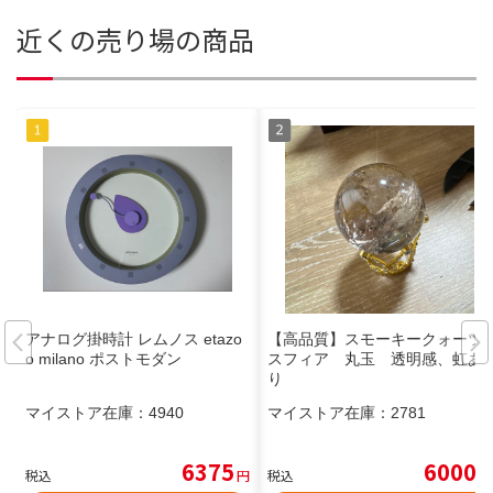
近くの売り場の商品
アナログ掛時計 レムノス etazo
【高品質】スモーキークォーツ
o milano ポストモダン
スフィア 丸玉 透明感、虹あ
り
マイストア在庫：
4940
マイストア在庫：
2781
6375
6000
税込
円
税込
円