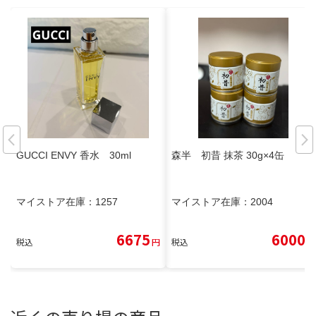
GUCCI ENVY 香水 30ml
森半 初昔 抹茶 30g×4缶
マイストア在庫：
1257
マイストア在庫：
2004
6675
6000
税込
円
税込
円