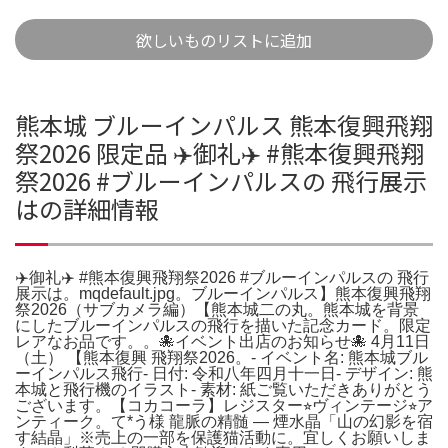
欲しいものリストに追加
熊本城 ブルーインパルス 熊本復興飛翔
祭2026 限定品 ✈️御礼✈️ #熊本復興飛翔
祭2026 #ブルーインパルスの 飛行展示
はの詳細情報
✈️御礼✈️ #熊本復興飛翔祭2026 #ブルーインパルスの 飛行
展示は。mqdefault.jpg。ブルーインパルス】熊本復興飛翔
祭2026（サブカメラ編）【熊本城二の丸。熊本城を背景
にしたブルーインパルスの飛行を描いた記念カード。限定
レアなお品です。。🐙イベント出店のお知らせ🐙 4月11日
（土） 【熊本復興 飛翔祭2026。- イベント名: 熊本城ブル
ーインパルス飛行- 日付: 令和八年四月十一日- デザイン: 熊
本城と飛行機のイラスト- 素材: 紙ご覧いただきありがとう
ございます。【コカコーラ】レジスター⭐︎ヴィンテージ⭐︎ア
ンティーク。て*う様 龍脈の精髄 ― 煙水晶「山の幻影を宿
す結晶」※売上の一部を保護猫活動に。宜しくお願いしま