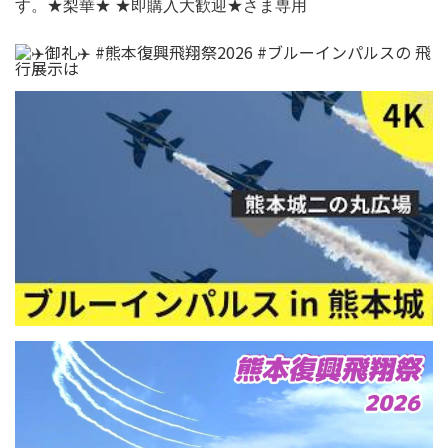
す。★梨華★ ★即購入大歓迎★さま専用