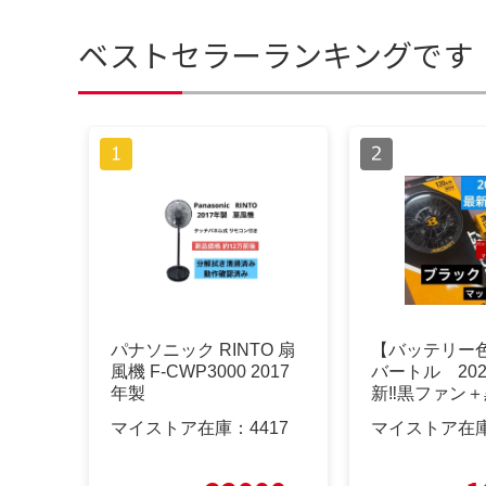
ベストセラーランキングです
パナソニック RINTO 扇
【バッテリー
風機 F-CWP3000 2017
バートル 20
年製
新‼︎黒ファン＋
ッテリー
マイストア在庫：
4417
マイストア在