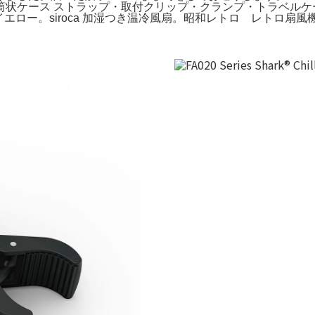
筒状ケース ストラップ・取付クリップ・クランプ・トラベルケ
イエロー。siroca 加湿つき温冷風扇。昭和レトロ レトロ扇風