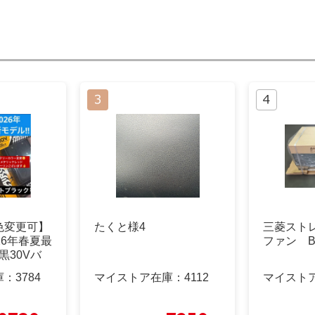
色変更可】
たくと様4
三菱スト
26年春夏最
ファン BF
黒30Vバ
庫：
3784
マイストア在庫：
4112
マイスト