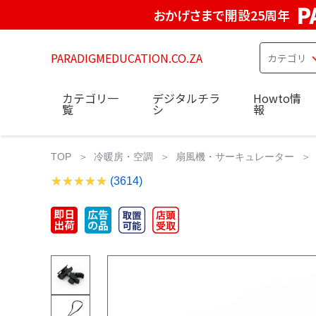
P
おかげさまで開設25周年
PARADIGMEDUCATION.CO.ZA
カテゴリ一
デジタルチラ
Howto情
覧
シ
報
TOP
冷暖房・空調
扇風機・サーキュレーター
(3614)