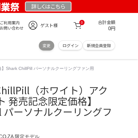
 創業祭
詳しくは
こちら
合計金額
ご利用案内
0
ゲスト様
0円
お問い合わせ
変更
ログイン
新規会員登録
】Shark ChillPill パーソナルクーリングファン用
 ChillPill（ホワイト）アク
ト 発売記念限定価格】
llPill パーソナルクーリングフ
.CO.ZA 限定モデル