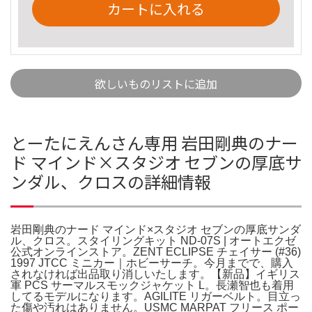
カートに入れる
欲しいものリストに追加
とーたにえんさん専用 岩田剛典のナー
ド マインド×スタジオ セブンの厚底サ
ンダル、クロスの詳細情報
岩田剛典のナード マインド×スタジオ セブンの厚底サンダ
ル、クロス。スタイリングキット ND-07S | オートエクゼ
公式オンラインストア。ZENT ECLIPSE チェイサー (#36)
1997 JTCC ミニカー｜ホビーサーチ。今月までで、購入
されなければ出品取り消しいたします。【新品】イギリス
軍 PCS サーマルスモックジャケット L。長瀬智也も着用
してるモデルになります。AGILITE リガーベルト。目立っ
た傷や汚れはありません。USMC MARPAT フリース ポー