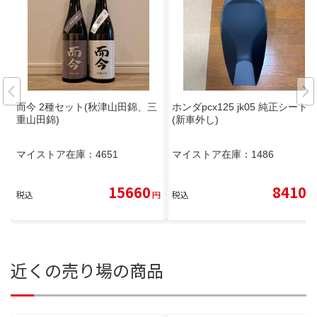
而今 2種セット(秋津山田錦、三
ホンダpcx125 jk05 純正シート
重山田錦)
(新車外し)
マイストア在庫：
4651
マイストア在庫：
1486
15660
8410
税込
円
税込
円
近くの売り場の商品