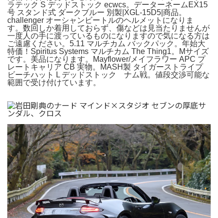
ラテック S デッドストック ecwcs。データーネームEX15
号 スタンド式 ダークブルー 別製|XGL-15D5|商品。
challenger オーシャンビートルのヘルメットになりま
す。数回しか着用しておらず、傷などは見当たりませんが
一度人の手に渡っているものになりますので気になる方は
ご遠慮ください。5.11 マルチカム バックパック。年始大
特価！Spiritus Systems マルチカム The Thing1。Mサイズ
です。美品になります。Mayflower/メイフラワー APC プ
レートキャリア CB 実物。MASH製 タイガーストライプ
ビーチハット L デッドストック ナム戦。値段交渉可能な
範囲で受け付けています。