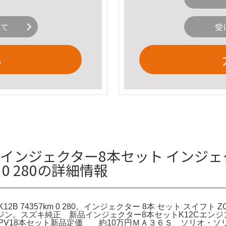
いて
受
る
インジェクター8本セット インジェク
m 0 280の詳細情報
B 74357km 0 280。インジェクター 8本 セット スイフト ZC72
12Cエンジン。スズキ純正 新品インジェクター8本セットK12C
81PV18本セット新品定価 約10万円ＭＡ３６Ｓ ソリオ・