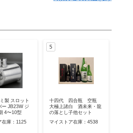
アルミ製 スロット
十四代 四合瓶 空瓶
 JB23W ジ
大極上諸白 酒未来・龍
 4〜10型
の落とし子他セット
ア在庫：
1125
マイストア在庫：
4538