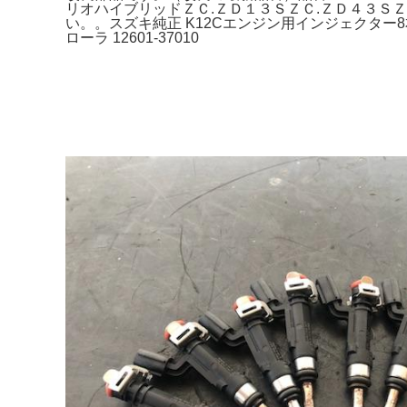
リオハイブリッドＺＣ.ＺＤ１３ＳＺＣ.ＺＤ４３Ｓ
い。。スズキ純正 K12Cエンジン用インジェクター8本セッ
ローラ 12601-37010