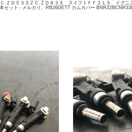
ＺＣ.ＺＤ５３ＳＺＣ.ＺＤ８３Ｓ スイフトＦＦ２１Ｓ イグ
ト - メルカリ。RB26DETT カムカバー BNR32BCNR3