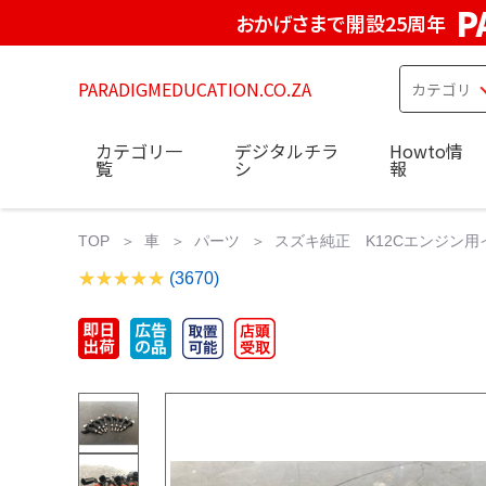
P
おかげさまで開設25周年
PARADIGMEDUCATION.CO.ZA
カテゴリ一
デジタルチラ
Howto情
覧
シ
報
TOP
車
パーツ
スズキ純正 K12Cエンジン用インジ
(3670)