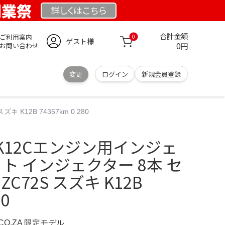
 創業祭
詳しくは
こちら
合計金額
ご利用案内
0
ゲスト様
0円
お問い合わせ
変更
ログイン
新規会員登録
12B 74357km 0 280
K12Cエンジン用インジェ
ト インジェクター 8本 セ
C72S スズキ K12B
80
.CO.ZA 限定モデル