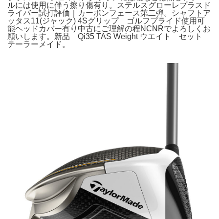
ルには使用に伴う擦り傷有り。ステルスグローレプラスド
ライバー試打評価｜カーボンフェース第二弾。シャフトア
ッタス11(ジャック) 4Sグリップ ゴルフプライド使用可
能ヘッドカバー有り中古にご理解の程NCNRでよろしくお
願いします。新品 Qi35 TAS Weight ウエイト セット
テーラーメイド。