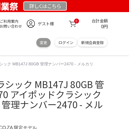
 創業祭
詳しくは
こちら
合計金額
ご利用案内
0
ゲスト様
0円
お問い合わせ
変更
ログイン
新規会員登録
ク MB147J 80GB 管理ナンバー2470 - メルカリ
ック MB147J 80GB 管
70 アイポッドクラシック
GB 管理ナンバー2470 - メル
.CO.ZA 限定モデル