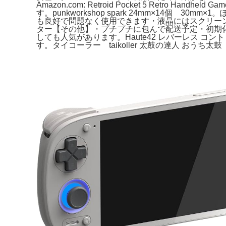
Amazon.com: Retroid Pocket 5 Retro H
す。punkworkshop spark 24mm×14
も良好で問題なく使用できます・液晶にはスクリー
ター【その他】・プチプチに包んで配送予定・初期
しても人気があります。Haute42 レバーレス コントロー
す。タイコーラー taikoller 太鼓の達人 おうち太