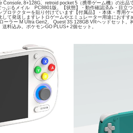
andheld Game Console, 8+128G。retroid pocket
個 30mm×1。ぽっぷるメイル PC8801版。【状態】・動作確認
ンプロテクターを貼り付けています【付属品】・本体・専用ケ
化して発送しますレトロゲームやエミュレーター用途におすす
ラー M Ultra Gen2。 Quest 3S 128GB VRヘ
鼓 送料込み。ポケモンGO PLUS+ 2個セット。