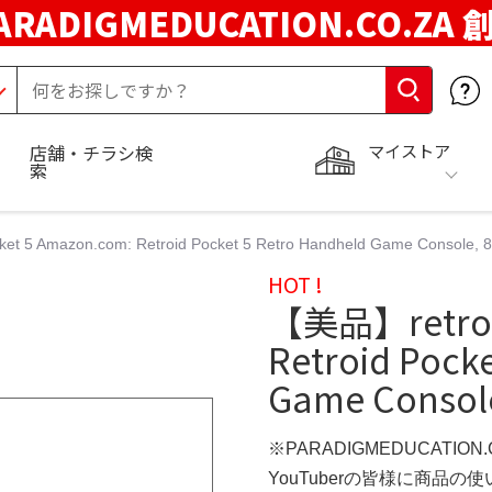
ARADIGMEDUCATION.CO.ZA
マイストア
店舗・チラシ検
索
t 5 Amazon.com: Retroid Pocket 5 Retro Handheld Game Console, 
HOT !
【美品】retroid
Retroid Pock
Game Consol
※PARADIGMEDUCATION
YouTuberの皆様に商品