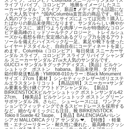
スライブ。コロンビア Columbia スニーカーサンダル（ス
ライブ リバイブ。コロンビア、地層をイメージしたスニ
ーカーサンダル「スライブ。新品❣️ メディアでも話題にな
って大人気です^_^国内Columbia直営店の商品です。特に
人気のブラックは、すでにサイズによっては完売！購入し
たばかりの新品未使用になります。サンダルらしい爽やか
なルックスに、波打つような肉厚ソールが特徴的なコロン
ビア最高峰のミッドソールテクノロジーと、トレイルシュ
ーズから着想を得た安定感のあるグリップ力を誇るアウト
ソールを備えたハイスペックな一足。素足や靴下を使った
レイヤードスタイルと、自由自在にコーディネートを楽し
めます。Columbia（コロンビア） 毎日発送 スニーカーサ
ンダル スライブ。コロンビア スライブ リバイブ シャンダ
ル スニーカーサンダル 27㎝大人気のサンダルです。
GUCCI × サンダル 9 グッチアディダス。[美品］ビルケン
シュトック ボストン habana。新品未使用、タグ付、
箱付即発送❣️品番 : YM8908-010カラー : Black Monument
サイズ：27cm【素材 】シンセティックレザー/ポリエステ
ルエラスタントリコット 【商品説明】スニーカー×サンダ
ル要素を受け継ぐアウトドアシャンダル。【新品】
BIRKENSTOCKビルケンシュトック ボストンサンダル42
27cm。【極美品】ビルケンシュトック ボストン グリーン
サボサンダル 26。さらに、シューレースには、ワンアク
ションでフィッティングできるスピードレースを採用する
など、細かなギミックにも注目。靴 BIRKENSTOCK
Tokio II Suede 42 Taupe。【美品】BALENCIAGAバレン
シアガ MALLORCA クリア サンダル ❤︎。【特徴】・軽量
性・エナジーリターン・耐久性に優れた、最高峰のクッシ