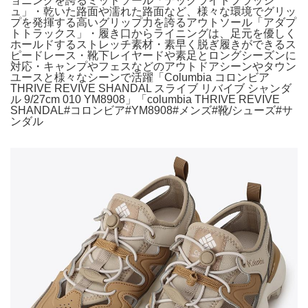
ョニングを誇るミッドソール「テックライトプラッシ
ュ」・乾いた路面や濡れた路面など、様々な環境でグリッ
プを発揮する高いグリップ力を誇るアウトソール「アダプ
トトラックス」・履き口からライニングは、足元を優しく
ホールドするストレッチ素材・素早く脱ぎ履きができるス
ピードレース・靴下レイヤードや素足とロングシーズンに
対応・キャンプやフェスなどのアウトドアシーンやタウン
ユースと様々なシーンで活躍「Columbia コロンビア
THRIVE REVIVE SHANDAL スライブ リバイブ シャンダ
ル 9/27cm 010 YM8908」「columbia THRIVE REVIVE
SHANDAL#コロンビア#YM8908#メンズ#靴/シューズ#サ
ンダル