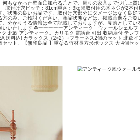
。何もなかった壁面に加わることで、周りの家具まで少し上質
5cm 取付け穴ピッチ︰81cm重さ︰3kg※取付用の木ネジが
ず、状態の良いお品です。取付け穴部分にダメージはなく良好
る方のみ、ご検討ください。商品状態などは、掲載画像をご覧
て、分かりうる情報は全て記載しておりますが、見落としてい
願いいたします ☘ーーーーーアンティーク ウォールシェルフ
壁面 ラック 北欧 アンティーク。カリモク 電話台 引出 収納扉付 テレ
★。IKEA 送料込! カラックス（2×2）+ブラーネス2個のセット
ク 3個セット。【無印良品 】重なる竹材長方形ボックス 大 4個セ