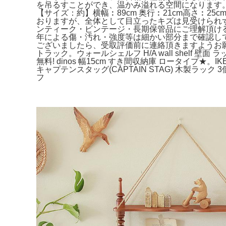
を吊るすことができ、温かみ溢れる空間になります
【サイズ：約】横幅︰89cm 奥行︰21cm高さ︰2
おりますが、全体として目立ったキズは見受けられ
ンティーク・ビンテージ・長期保管品にご理解頂け
年による傷・汚れ・強度等は細かい部分まで確認し
ございましたら、受取評価前に連絡頂きますようお
トラック。ウォールシェルフ H/A wall shelf 
無料! dinos 幅15cm すき間収納庫 ロータイプ
キャプテンスタッグ(CAPTAIN STAG) 木製ラッ
フ