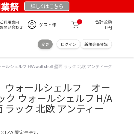
 創業祭
詳しくは
こちら
合計金額
ご利用案内
0
ゲスト様
0円
お問い合わせ
変更
ログイン
新規会員登録
フ H/A wall shelf 壁面 ラック 北欧 アンティーク
 ウォールシェルフ オー
ク ウォールシェルフ H/A
f 壁面 ラック 北欧 アンティー
.CO.ZA 限定モデル