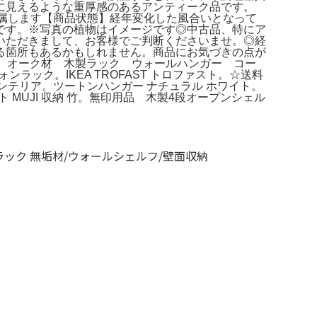
に見えるような重厚感のあるアンティーク品です。
2本付属します【商品状態】経年変化した風合いとなって
です。※写真の植物はイメージです◎中古品、特にア
いただきまして、お客様でご判断くださいませ。◎経
る箇所もあるかもしれません。商品にお気づきの点が
 オーク材 木製ラック ウォールハンガー コー
フォンラック。IKEA TROFAST トロファスト。☆送料
 北欧インテリア。ツートンハンガー ナチュラル ホワイト。
ット MUJI 収納 竹。無印用品 木製4段オープンシェル