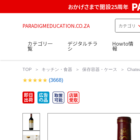
P
おかげさまで開設25周年
PARADIGMEDUCATION.CO.ZA
カテゴリ一
デジタルチラ
Howto情
覧
シ
報
TOP
キッチン・食器
保存容器・ケース
Chat
(3668)