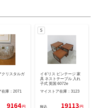
アクリスタルガ
イギリス ビンテージ 家
具 ネストテーブル 入れ
子式 英国 6072e
ア在庫：
2071
マイストア在庫：
3123
9164
19113
円
円
税込