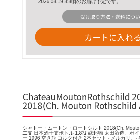
2026.08.19 8:8頃のお届け予定です。
受け取り方法・送料につ
カートに入れ
ChateauMoutonRothsc
2018(Ch. Mouton Rothsch
シャトー・ムートン・ロートシルト 2018(Ch. Mouto
二支 日本酒干支ボトル 1.8㍑ 縁起物 太田酒造
ー 1996 空き瓶 コルク付き 2本セット - メルカリ。- 生産者