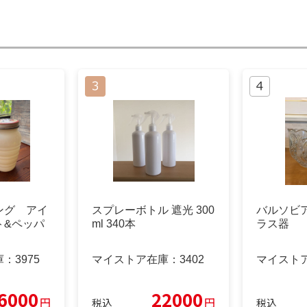
ング アイ
スプレーボトル 遮光 300
バルソビ
ト&ペッパ
ml 340本
ラス器
庫：
3975
マイストア在庫：
3402
マイスト
6000
22000
円
円
税込
税込