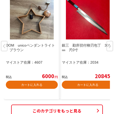
DOM unicoペンダントライト
銀三 勘所切付柳刃包丁 300
ブラウン
㎜ 尺0寸
マイストア在庫：
4607
マイストア在庫：
2034
6000
20845
税込
円
税込
円
カートに入れる
カートに入れる
このカテゴリをもっと見る