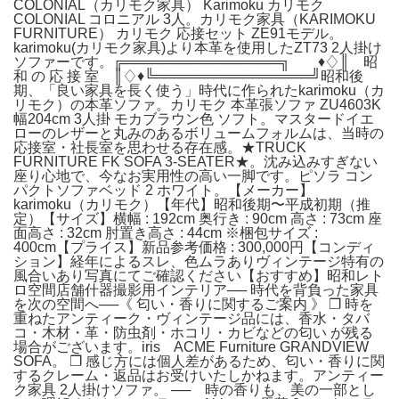
COLONIAL（カリモク家具） Karimoku カリモク
COLONIAL コロニアル 3人。カリモク家具（KARIMOKU
FURNITURE） カリモク 応接セット ZE91モデル。
karimoku(カリモク家具)より本革を使用したZT73 2人掛け
ソファーです。╔════════════════╗ ♦︎♢║ 昭
和 の 応 接 室 ║♢♦︎╚════════════════╝昭和後
期、「良い家具を長く使う」時代に作られたkarimoku（カ
リモク）の本革ソファ。カリモク 本革張ソファ ZU4603K
幅204cm 3人掛 モカブラウン色 ソフト。マスタードイエ
ローのレザーと丸みのあるボリュームフォルムは、当時の
応接室・社長室を思わせる存在感。★TRUCK
FURNITURE FK SOFA 3-SEATER★。沈み込みすぎない
座り心地で、今なお実用性の高い一脚です。ピソラ コン
パクトソファベッド 2 ホワイト。【メーカー】
karimoku（カリモク）【年代】昭和後期〜平成初期（推
定）【サイズ】横幅 : 192cm 奥行き : 90cm 高さ : 73cm 座
面高さ : 32cm 肘置き高さ : 44cm ※梱包サイズ :
400cm【プライス】新品参考価格 : 300,000円【コンディ
ション】経年によるスレ、色ムラありヴィンテージ特有の
風合いあり写真にてご確認ください【おすすめ】昭和レト
ロ空間店舗什器撮影用インテリア── 時代を背負った家具
を次の空間へ──《 匂い・香りに関するご案内 》 ❐ 時を
重ねたアンティーク・ヴィンテージ品には、香水・タバ
コ・木材・革・防虫剤・ホコリ・カビなどの匂い が残る
場合がございます。iris ACME Furniture GRANDVIEW
SOFA。 ❐ 感じ方には個人差があるため、匂い・香りに関
するクレーム・返品はお受けいたしかねます。アンティー
ク家具 2人掛けソファ。 ── 時の香りも、美の一部とし