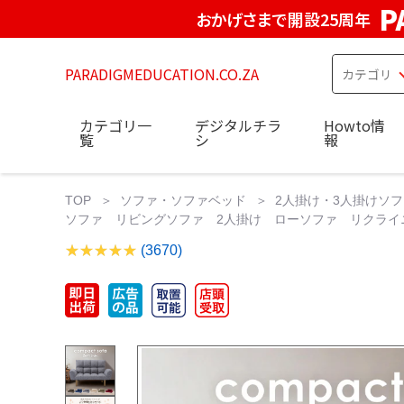
P
おかげさまで開設25周年
PARADIGMEDUCATION.CO.ZA
カテゴリ一
デジタルチラ
Howto情
覧
シ
報
TOP
ソファ・ソファベッド
2人掛け・3人掛けソフ
ソファ リビングソファ 2人掛け ローソファ リクライニン
(3670)