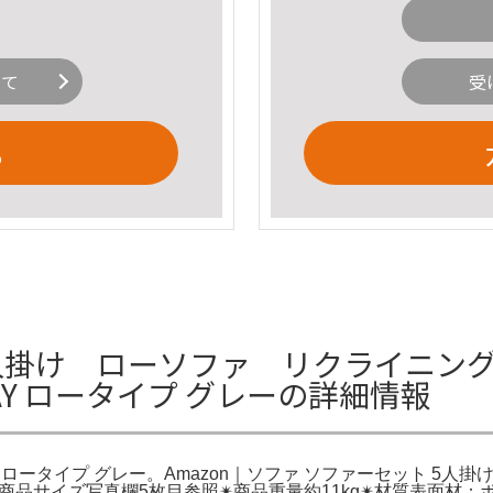
いて
受
る
掛け ローソファ リクライニング 
AY ロータイプ グレーの詳細情報
 ロータイプ グレー。Amazon｜ソファ ソファーセット 5人掛け 
✴︎商品サイズ写真欄5枚目参照✴︎商品重量約11kg✴︎材質表面