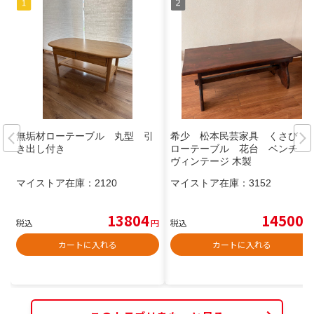
無垢材ローテーブル 丸型 引
希少 松本民芸家具 くさび
き出し付き
ローテーブル 花台 ベンチ
ヴィンテージ 木製
マイストア在庫：
2120
マイストア在庫：
3152
13804
14500
税込
円
税込
円
カートに入れる
カートに入れる