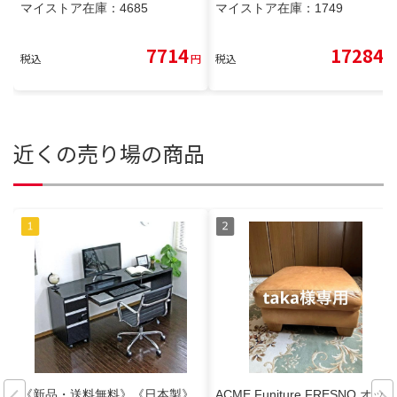
マイストア在庫：
4685
マイストア在庫：
1749
7714
17284
税込
円
税込
円
近くの売り場の商品
《新品・送料無料》《日本製》
ACME Funiture FRESNO オッ