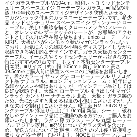
イジ ガラステーブル W104cm。昭和レトロ ミッドセンチ
ュリー スペースエイジ ローテーブル ガラス。■商品の特
徴1970年代のスペースエイジデザインを彷彿とさせる、
マガジンラック付きのガラスコーヒーテーブルです。希少
品 ミッドセンチュリー スペースエイジ ヴィンテージ ロー
テーブル。美しい曲線を描くクロームメッキのフレーム
と、オレンジのレザータッチのシートが、お部屋のアクセ
ントとして抜群の存在感を放ちます。unico ローテーブル
KIRP。天板の下がハンモック状のマガジンラックになっ
ており、お気に入りの雑誌や小物をディスプレイしながら
収納できる実用的なデザインです。ガラス天板のセンター
テーブル。イームズやミッドセンチュリーがお好きな方に
特におすすめの1台です。ホワイト木製センターテーブル
日本製。■サイズ（約）幅 105cm × 奥行 60cm × 高さ
39.5cm※ご購入前に設置スペースのご確認をお願いしま
す。希少カラー イサムノグチ コーヒーテーブル リプロダ
クト品 ナチュラル。■コンディションフレーム： 経年によ
る細かなスレや錆はありますが、ヴィンテージ品としては
良好な状態です。天然木 ローテーブル 引き出し付 マガジ
ンラック カントリー ナチュラル 北欧。天板： ガラス製の
ため、光にかざすと見える程度の小傷はございますが、大
きな欠けや割れはございません。曙工芸 RMT-9473 リビ
ングテーブル 浮造り仕上げ 110cm幅 新品。シート： 破れ
なし※ヴィンテージ品にご理解のある方のみ、ご購入をお
願いいたします。ラタン 籐 ガラステーブル 丸型 ローテー
ブル アジアン家具。■発送についてガラス天板を含むた
め、配送方法については[梱包・発送たのメル便 / 直接引き
取り など]を予定しております。NOCE ローテーブル コー