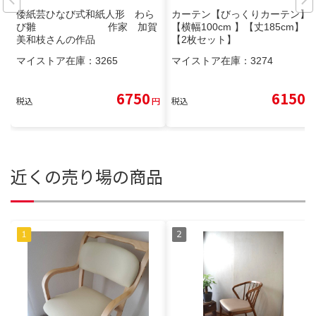
倭紙芸ひなび式和紙人形 わら
カーテン【びっくりカーテン】
び雛 作家 加賀
【横幅100cm 】【丈185cm】
美和枝さんの作品
【2枚セット】
マイストア在庫：
3265
マイストア在庫：
3274
6750
6150
税込
円
税込
円
近くの売り場の商品