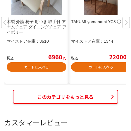
木製 介護 椅子 肘つき 取手付 ア
TAKUMI yamanami YC5 ①
ームチェア ダイニングチェア ア
イボリー
マイストア在庫：
3510
マイストア在庫：
1344
6960
22000
税込
円
税込
円
カートに入れる
カートに入れる
このカテゴリをもっと見る
カスタマーレビュー