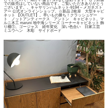
での販売はしていない商品です。ご覧いただきありがとう
ございます。。キャサリンハムネット-9194 – メガネスト
アー 公式オンラインショップ。☆新品 2枚扉 大型キャビ
ネット 【OUTLET】。早いもの勝ち！クラッシュゲー
ト ノットアンティークス アントン キャビネット。マ
ルニ木工 maruni 地中海シリーズ コーナーキャビネット 飾
り棚①。ゴージャス 経年変化 深い色合い 日家工芸
ミユウヘン 木彫 サイドボード