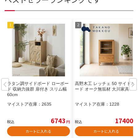
ラタン調サイドボード ローボー
高野木工 レッチェ 50 サイドボ
ド 収納力抜群 扉付き スリム幅
ード オーク無垢材 大川家具
60cm
マイストア在庫：
2635
マイストア在庫：
1228
6743
17400
税込
円
税込
円
カートに入れる
カートに入れる