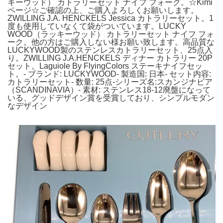
キーウッド） カトラリーセット ナイフ フォーク。☆Kimi
ページ☆ご確認の上、ご購入よろしくお願いします。
ZWILLING J.A. HENCKELS Jessica カトラリーセット。1
度も使用していなくて袋がついています。LUCKY
WOOD（ラッキーウッド） カトラリーセット ナイフ フォ
ーク。他の方はご購入しない様お願い致します。高品質な
LUCKYWOOD製のステンレスカトラリーセット、25点入
り。ZWILLING J.A.HENCKELS ディナー カトラリー 20P
セット。Laguiole By FlyingColors ステーキナイフセッ
ト。- ブランド: LUCKYWOOD- 製造国: 日本- セット内容:
カトラリーセット- 数量: 25点-シリーズ名:スカンジナビア
（SCANDINAVIA）- 素材: ステンレス18-12廃盤になって
いる、グッドデザイン賞を受賞しており、シンプルモダン
なデザイン