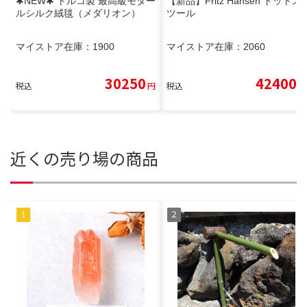
✱NEW✱ トルコ製 最高級モダー
【新品】Fritz Hansen ドットス
ルシルク絨毯（メダリオン）
ツール
マイストア在庫：
1900
マイストア在庫：
2060
30250
42400
税込
円
税込
円
近くの売り場の商品