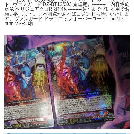
ト!! ヴァンガード DZ-BT12/003 旋虐竜。---------・内容物旋
虐竜 ベリジェアクロRRR 4枚---------あくまでプレイ用でお
願い致します。ご不明点があればコメントお願いいたしま
す。ヴァンガード ドラゴニックオーバーロード The Яe-
birth VSR 3枚