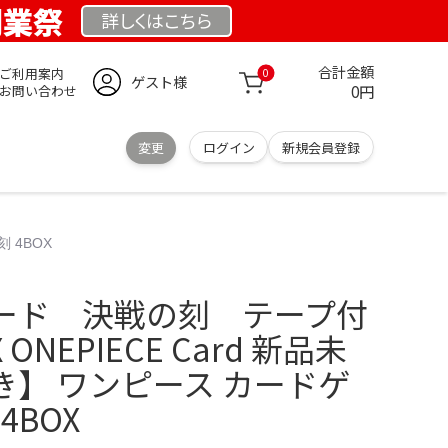
 創業祭
詳しくは
こちら
合計金額
ご利用案内
0
ゲスト様
0円
お問い合わせ
変更
ログイン
新規会員登録
 4BOX
ード 決戦の刻 テープ付
ONEPIECE Card 新品未
き】 ワンピース カードゲ
4BOX