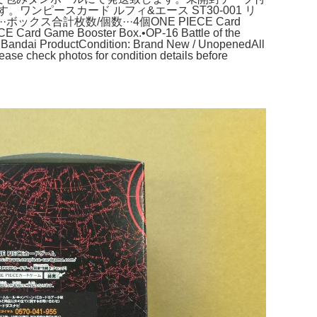
ワンピースカード ルフィ&エース ST30-001 リ
計枚数/個数···4個ONE PIECE Card
CE Card Game Booster Box.•OP-16 Battle of the
 Bandai ProductCondition: Brand New / UnopenedAll
lease check photos for condition details before