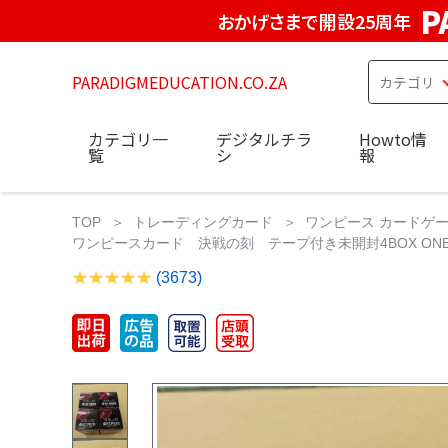
P
おかげさまで開設25周年
PARADIGMEDUCATION.CO.ZA
カテゴリ一
デジタルチラ
Howto情
覧
シ
報
TOP
トレーディングカード
ワンピース カードゲ
ワンピースカード 決戦の刻 テープ付き未開封4BOX ONEPI
(3673)