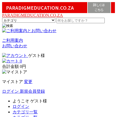
詳しくは
PARADIGMEDUCATION.CO.ZA
こちら
PARADIGMEDUCATION.CO.ZA
ご利用案内
お問い合わせ
ゲスト様
0
合計金額
0円
マイストア
変更
ログイン
新規会員登録
ようこそ
ゲスト様
ログイン
カテゴリ一覧