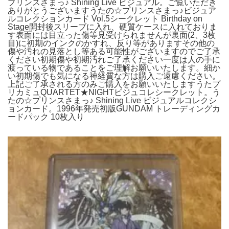
プリンスさまっ♪ Shining Live ビジュアル。ご覧いただき
ありがとうございますうたの☆プリンスさまっ♪ビジュア
ルコレクションカード Vol.5シークレット Birthday on
Stage開封後スリーブに入れ、硬質ケースに入れておりま
す表面には目立った傷等見受けられませんが裏面(2、3枚
目)に初期のインクのかすれ、反り等がありますその他の
傷や汚れの見落とし等ある可能性がございますのでご了承
ください初期傷や初期汚れご了承ください一度は人の手に
渡っている物であることをご理解お願いいたします。細か
い初期傷でも気になる神経質な方は購入ご遠慮ください。
上記ご了承される方のみご購入をお願いいたしますうたプ
リカミュQUARTET★NIGHTビジュコレシークレット。う
たの☆プリンスさまっ♪ Shining Live ビジュアルコレクシ
ョンカード。1996年発売初版GUNDAM トレーディングカ
ードパック 10枚入り