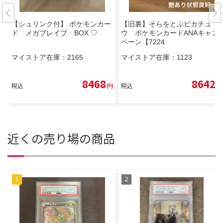
【シュリンク付】 ポケモンカー
【旧裏】そらをとぶピカチュ
ド メガブレイブ BOX ♡
ウ ポケモンカードANAキャン
ペーン【7224
マイストア在庫：
2165
マイストア在庫：
1123
8468
8642
税込
円
税込
円
近くの売り場の商品