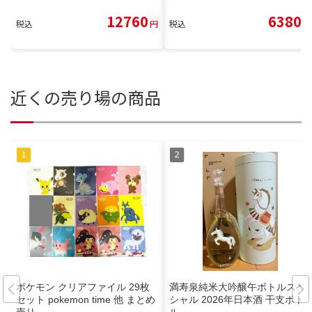
12760
6380
税込
円
税込
円
近くの売り場の商品
ポケモン クリアファイル 29枚
満寿泉純米大吟醸午ボトルスペ
セット pokemon time 他 まとめ
シャル 2026年日本酒 干支ボト