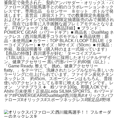
量限定で発売された、契約アンバサダー・オリックス・バ
ファローズ西川龍馬選手との初のコラボレーションネック
レスです。専用出品 Ｇセンサー ８セット ボトルで発
送します。直営店（原宿ストア）での数量限定先着販売、
およびオンラインでの24時間限定抽選販売のみで展開され
た、現在では非常に入手困難な超プレミアモデルとなりま
す。FTWフォーグ ２枚。【商品詳細】■ ブランド：
POWER℃ GEAR（パワードギア）■ 商品名：DualMag ネ
ックレス（西川龍馬選手コラボモデル）■ 商品状態：新
品・未使用品■ カラー：TOP BLACK / LOOP T.BLUE（タ
ーコイズブルー）■ サイズ：Mサイズ（50cm）■ 付属品：
外箱、取扱説明書等（購入時のまま一式揃っています）
【商品の特徴】西川選手が好む「ターコイズブルー
（T.BLUE）」をループ部分に採用したオリジナルデザイ
ン。健康アクセサリー 黒い円形パーツ 約80個（以上）。
「Game Ready. 整えて、挑め。健康アクセサリー
flatty。」をテーマに、洗練されたシンプルながら美しいカ
ラーリングに仕上げられています。ファイテン炭化チタン
ネックレス 約45cm。スポーツシーンはもちろん、普段
使いのアクセントとしても非常に映えるデザインです。レ
オン ソマチプラス ➕ 粉ソマチ100g。即購入OKです。
Ahihi ①未使用！正規品Leda SILMA SPORTS。#パワード
ギア#POWERGEAR#DualMag#西川龍馬#オリックスバフ
ァローズ#オリックス#スポーツネックレス#限定品#野球