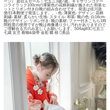
ージ） 超目玉セール｜七五三3歳7歳。キャサリンコテー
ジライラック100cmの薄紫色の花柄刺繍が施された和装セ
ットとリボン付き白靴の組み合わせです。発送は佐川急
便/日本郵便で発送します。。- 色: 薄紫色- デザイン: 花柄
刺繍- 素材: 柔らかい生地- スタイル: 和装- 靴の色: 白16cm-
靴のデザイン: リボン付き- 靴の素材: ファー付きこちら1時
間程度の使用ですが靴は画像通り少し汚れがありますので
ご理解合る方のみ宜しくお願いします。504ag83□七五三
七歳 女児 着物&袋帯 金彩 蝶 桜 □美品