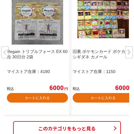
Regain トリプルフォース EX 60
旧裏 ポケモンカード ポケカ フ
粒 30日分 2袋
シギダネ カメール
マイストア在庫：
4180
マイストア在庫：
1150
6000
6000
税込
円
税込
円
カートに入れる
カートに入れる
このカテゴリをもっと見る