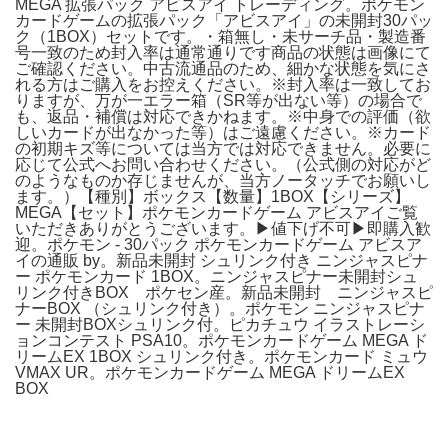
MEGA 拡張パック アビスアイ トレーディング。ポケモン
カードゲームの拡張パック「アビスアイ」の未開封30パッ
ク（1BOX）セットです。・箱無し・未サーチ品・製造番
号一致のため封入率は通常通りです商品の状態は画像にて
ご確認ください。中古流通品のため、細かな状態を気にさ
れる方はご購入をお控えください。※封入率は一致してお
りますが、万が一エラー箱（SR等が出ない等）の場合で
も、返品・補償は対応できかねます。※中身での評価（欲
しいカードが出なかった等）はご遠慮ください。※カード
の初期キズ等については当方では対応できません。必要に
応じて公式へお問い合わせください。（公式側の対応がど
のようなものか存じませんが、当方ノータッチでお願いし
ます。）【種別】ボックス【数量】1BOX【シリーズ】
MEGA【セット】ポケモンカードゲーム アビスアイご覧
いただきありがとうございます。▶︎値下げ不可▶︎即購入歓
迎。ポケモン - 30パック ポケモンカードゲーム アビスア
イの通販 by。新品未開封 シュリンク付き ニンジャスピナ
ー ポケモンカード 1BOX。ニンジャスピナー未開封シュ
リンク付きBOX ポケセン産。新品未開封 ニンジャスピ
ナーBOX （シュリンク付き）。ポケモン ニンジャスピナ
ー 未開封BOXシュリンク付。ピカチュウ イラストレーシ
ョンコンテスト PSA10。ポケモンカードゲーム MEGA ド
リームEX 1BOX シュリンク付き。ポケモンカード ミュウ
VMAX UR。ポケモンカードゲーム MEGA ドリームEX
BOX