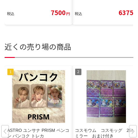
7500
6375
税込
円
税込
円
近くの売り場の商品
ASTRO ユンサナ PRISM ペンコ
コスモウム コスモッグ 25th
ン バンコク トレカ
ミラー おまけ付き