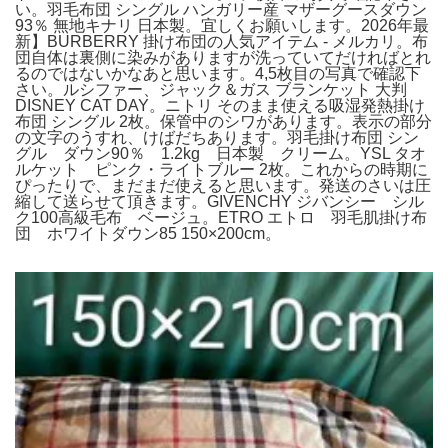
い。羽毛布団 シングル ハンガリー産 マザーグースダウン
93％ 無地キナリ 日本製。宜しくお願いします。2026年最
新】BURBERRY 掛け布団の人気アイテム - メルカリ。布
団自体は裏側に染みがありますが洗っていてだければとれ
るのではないかなあと思います。4,5枚目の写真で確認下
さい。ルシファー、ジャック＆ガス ブランケット 大判
DISNEY CAT DAY。ニトリ そのまま使える吸湿発熱掛け
布団 シングル 2枚。保管中のシワがあります。表示の部分
の文字のうすれ、けばだちあります。羽毛掛け布団 シン
グル ダウン90％ 1.2kg 日本製 クリーム。YSL タオ
ルケット ピンク・ライトブルー 2枚。これからの時期に
ぴったりで、まだまだ使えると思います。発送のさいは圧
縮して送らせて頂きます。GIVENCHY ジバンシー シル
ク100高級毛布 ベージュ。ETRO エトロ 羽毛肌掛け布
団 ホワイトダウン85 150×200cm。