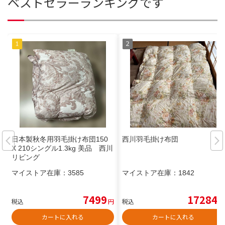
ベストセラーランキングです
日本製秋冬用羽毛掛け布団150
西川羽毛掛け布団
X 210シングル1.3kg 美品 西川
リビング
マイストア在庫：
3585
マイストア在庫：
1842
7499
17284
税込
円
税込
円
カートに入れる
カートに入れる